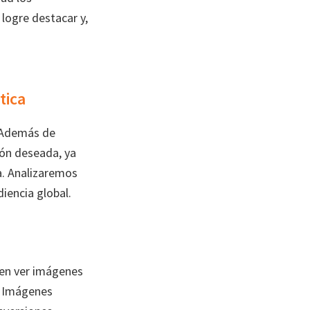
 logre destacar y,
tica
. Además de
ción deseada, ya
a. Analizaremos
iencia global.
eren ver imágenes
a. Imágenes