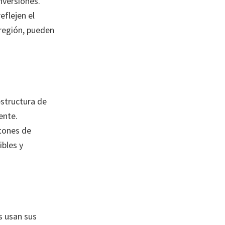
nversiones.
eflejen el
a región, pueden
estructura de
ente.
tones de
bles y
s usan sus