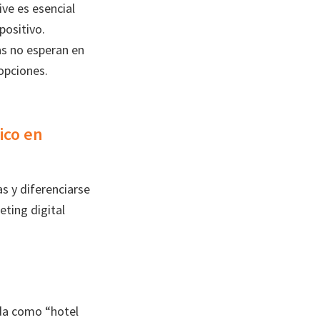
ive es esencial
positivo.
as no esperan en
opciones.
ico en
as y diferenciarse
ting digital
eda como “hotel