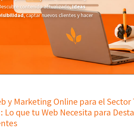
 Descubre contenido actualizado,
ideas
isibilidad
, captar nuevos clientes y hacer
b y Marketing Online para el Sector
: Lo que tu Web Necesita para Desta
entes