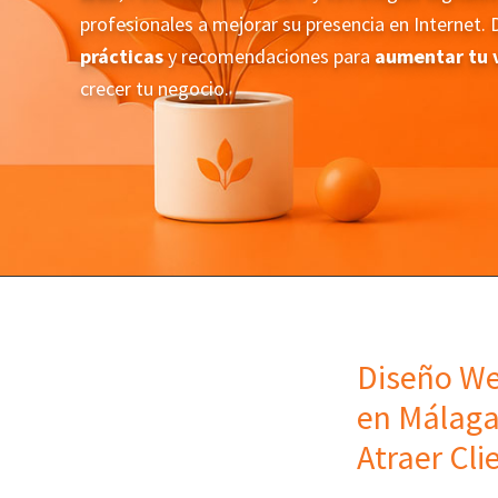
profesionales a mejorar su presencia en Internet.
prácticas
y recomendaciones para
aumentar tu v
crecer tu negocio.
Diseño We
en Málaga
Atraer Cli