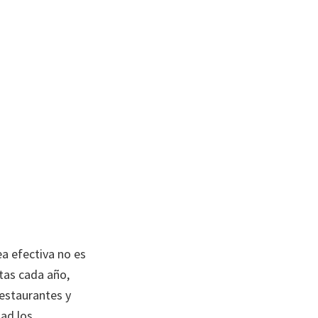
ea efectiva no es
stas cada año,
restaurantes y
dad los