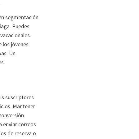
l
cen segmentación
álaga. Puedes
 vacacionales.
e los jóvenes
vas. Un
es.
us suscriptores
icios. Mantener
conversión.
a enviar correos
os de reserva o