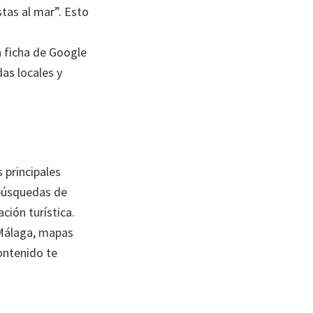
tas al mar”. Esto
a ficha de Google
as locales y
 principales
 búsquedas de
ión turística.
 Málaga, mapas
ontenido te