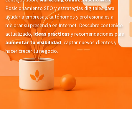
Posicionamiento SEO y estrategias digitales para
ayudar a empresas, autónomos y profesionales a
mejorar su presencia en Internet. Descubre contenido
actualizado,
ideas prácticas
y recomendaciones para
aumentar tu visibilidad
, captar nuevos clientes y
hacer crecer tu negocio.